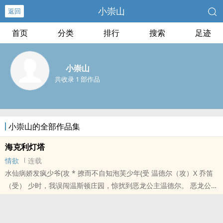
小崇山
返回
首页
分类
排行
搜索
足迹
小崇山
共收录 1 部作品
小崇山的全部作品集
海克利灯塔
情欲
连载
水仙病娇发疯少爷(攻 * 撩而不自知泡芙少年(受 温德尔（攻）X 乔笛
（受） 少时，我误闯温斯顿庄园，惊扰到恶龙公主温德尔。 恶龙公主
不会飞，坐着轮椅要玩橄榄球。 他荡秋千，我推他入云霄；..
本站提示：各位书友要是觉得《海克利灯塔》还不错的话请不要忘记
向您QQ群和微博里的朋友推荐哦！