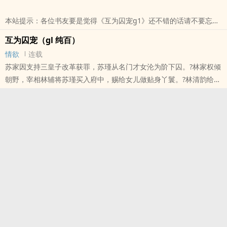
的丫鬟，成了新朝新贵；昔日高高在上的千金，沦为阶下囚。?身份
本站提示：各位书友要是觉得《互为囚宠g1》还不错的话请不要忘记
本站提示：各位书友要是觉得《互为囚宠gl》还不错的话请不要忘记
向您QQ群和微博里的朋友推荐哦！
向您QQ群和微博里的朋友推荐哦！
互为囚宠（gl 纯百）
情欲
连载
苏家因支持三皇子改革获罪，苏瑾从名门才女沦为阶下囚。?林家权倾
朝野，宰相林辅将苏瑾买入府中，赐给女儿做贴身丫鬟。?林清韵给苏
瑾立规矩——睡脚踏，寅时起，奉茶水温必须分毫不差。她看着苏瑾
被沸水烫伤也不吭声，心想：这人倒是能忍。?后来，三皇子兵变夺
位，林家倒台，苏家平反。昔日跪在脚踏上的丫鬟，成了新朝新贵；
昔日高高在上的千金，沦为阶下囚。?身份逆转，地位互换。?所有人
都以为苏瑾会千百倍地报复回去。?
本站提示：各位书友要是觉得《互为囚宠（gl 纯百）》还不错的话请
不要忘记向您QQ群和微博里的朋友推荐哦！