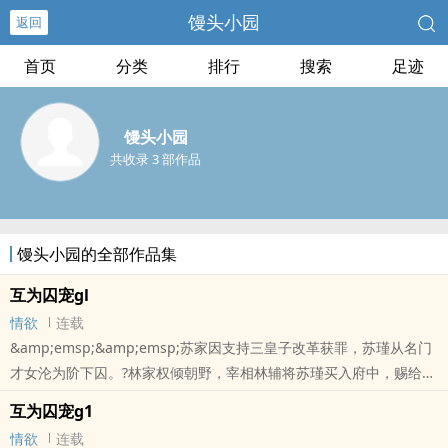
馒头小园
返回
首页
分类
排行
搜索
足迹
馒头小园
共收录 3 部作品
馒头小园的全部作品集
互为囚宠gl
情欲
连载
&amp;emsp;&amp;emsp;苏家因支持三皇子改革获罪，苏瑾从名门
才女沦为阶下囚。?林家权倾朝野，宰相林辅将苏瑾买入府中，赐给女
儿做贴身丫鬟。?林清韵给苏瑾立规矩——睡脚踏，寅时起，奉茶水温
互为囚宠g1
必须分毫不差。她看着苏瑾被沸水烫伤也不吭声，心想：这人倒是能
情欲
连载
忍。?后来，三皇子兵变夺位，林家倒台，苏家平反。昔日跪在脚踏上