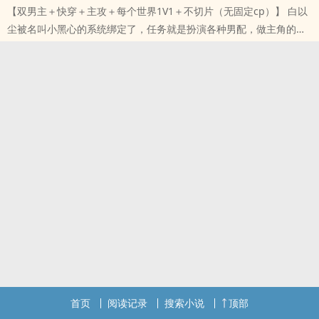
【双男主＋快穿＋主攻＋每个世界1V1＋不切片（无固定cp）】 白以
还不错的话请不要忘记向您QQ群和微博里的朋友推荐哦！
尘被名叫小黑心的系统绑定了，任务就是扮演各种男配，做主角的爱
情催化剂。 他时刻牢记着男配的四句准则。 “主角吵架我安慰， ..
本站提示：各位书友要是觉得《被男主偏爱的犬系男配》还不错的话
请不要忘记向您QQ群和微博里的朋友推荐哦！
首页
阅读记录
搜索小说
顶部