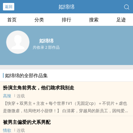
姒绵绵
返回
首页
分类
排行
搜索
足迹
姒绵绵
共收录 2 部作品
姒绵绵的全部作品集
扮演主角前男友，他们跪求我别走
高辣
连载
【快穿＋双男主＋主攻＋每个世界1V1（无固定cp）＋不切片＋虐也
是微微虐，结局绝对小甜饼！】 白清雾，穿越局的新员工，因纯爱组
满员被调剂到前男友扮演组。 身为‘前’男友，他要对主角做的事不下
被男主偏爱的犬系男配
于：恶语相向..
情欲
连载
本站提示：各位书友要是觉得《扮演主角前男友，他们跪求我别走》