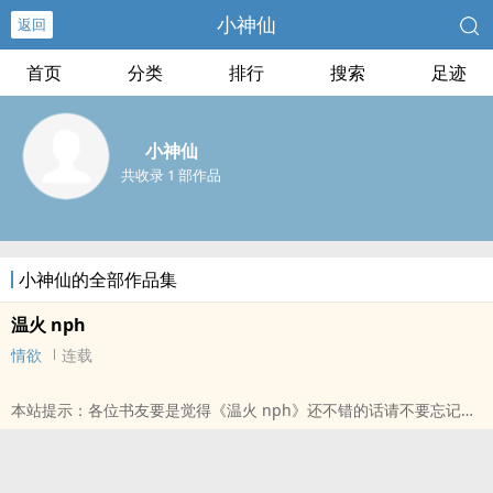
小神仙
返回
首页
分类
排行
搜索
足迹
小神仙
共收录 1 部作品
小神仙的全部作品集
温火 nph
情欲
连载
本站提示：各位书友要是觉得《温火 nph》还不错的话请不要忘记向
您QQ群和微博里的朋友推荐哦！