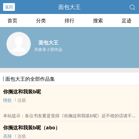
面包大王
返回
首页
分类
排行
搜索
足迹
面包大王
共收录 2 部作品
面包大王的全部作品集
你搁这和我装b呢
情欲
连载
本站提示：各位书友要是觉得《你搁这和我装b呢》还不错的话请不
要忘记向您QQ群和微博里的朋友推荐哦！
你搁这和我装b呢（abo）
高辣
连载