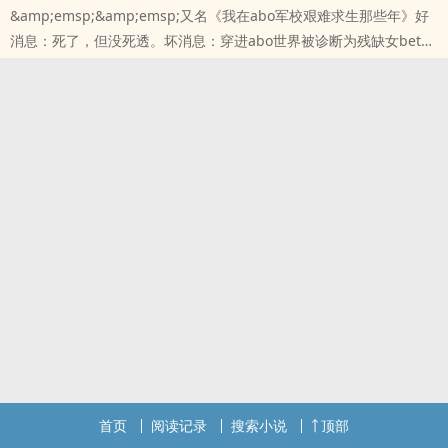
&amp;emsp;&amp;emsp;又名《我在abo军校艰难求生那些年》好
消息：死了，但没死透。坏消息：穿进abo世界被诊断为残缺女beta
。林桠穿越后做得最成功的一件事就是以beta的身份考进了军事管理
学院。即使她在别人眼里是个有残缺的beta，整天伏低做小给人跑
腿，连最柔弱的omega都能轻松压制。她是omega的解语花，alpha
的出气筒，beta中的败类。关于其他人
本站提示：各位书友要是觉得《你搁这和我装b呢（abo）》还不错的
话请不要忘记向您QQ群和微博里的朋友推荐哦！
首页
阅读记录
搜索小说
顶部