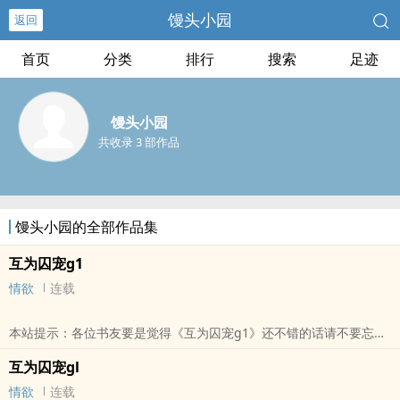
馒头小园
返回
首页
分类
排行
搜索
足迹
馒头小园
共收录 3 部作品
馒头小园的全部作品集
互为囚宠g1
情欲
连载
本站提示：各位书友要是觉得《互为囚宠g1》还不错的话请不要忘记
向您QQ群和微博里的朋友推荐哦！
互为囚宠gl
情欲
连载