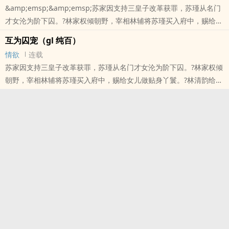
&amp;emsp;&amp;emsp;苏家因支持三皇子改革获罪，苏瑾从名门
才女沦为阶下囚。?林家权倾朝野，宰相林辅将苏瑾买入府中，赐给女
儿做贴身丫鬟。?林清韵给苏瑾立规矩——睡脚踏，寅时起，奉茶水温
互为囚宠（gl 纯百）
必须分毫不差。她看着苏瑾被沸水烫伤也不吭声，心想：这人倒是能
情欲
连载
忍。?后来，三皇子兵变夺位，林家倒台，苏家平反。昔日跪在脚踏上
苏家因支持三皇子改革获罪，苏瑾从名门才女沦为阶下囚。?林家权倾
的丫鬟，成了新朝新贵；昔日高高在上的千金，沦为阶下囚。?身份
朝野，宰相林辅将苏瑾买入府中，赐给女儿做贴身丫鬟。?林清韵给苏
本站提示：各位书友要是觉得《互为囚宠gl》还不错的话请不要忘记
瑾立规矩——睡脚踏，寅时起，奉茶水温必须分毫不差。她看着苏瑾
向您QQ群和微博里的朋友推荐哦！
被沸水烫伤也不吭声，心想：这人倒是能忍。?后来，三皇子兵变夺
位，林家倒台，苏家平反。昔日跪在脚踏上的丫鬟，成了新朝新贵；
昔日高高在上的千金，沦为阶下囚。?身份逆转，地位互换。?所有人
都以为苏瑾会千百倍地报复回去。?
本站提示：各位书友要是觉得《互为囚宠（gl 纯百）》还不错的话请
不要忘记向您QQ群和微博里的朋友推荐哦！