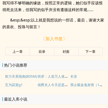
我写得不够明确的缘故，按照正常的逻辑，她们似乎应该恨
得死去活来，但我写的似乎并没有遵循这样的常规……
&esp;&esp;以上就是我想说的一些话，最后，谢谢大家
的喜欢、投珠与留言！
〔加入书签〕
上一章
目录
封面
下一章
热门小说推荐
快穿：人造万人迷NPH
权力关系指南(BDSM)
长安
侯爵夫人今天还是没有现(婚后, 1v1)
禁止吸血鬼发情（1v1姐狗高H）
互为囚宠g1
最近入库小说