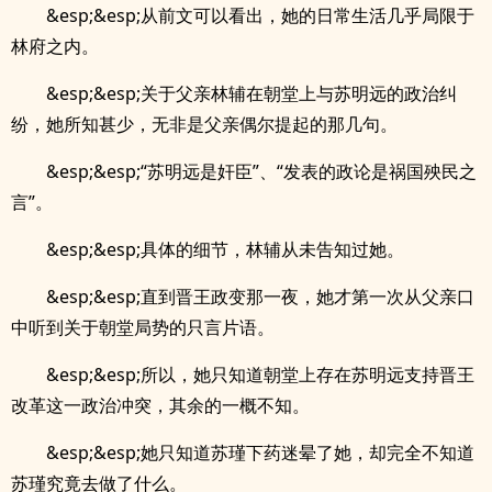
&esp;&esp;从前文可以看出，她的日常生活几乎局限于
林府之内。
&esp;&esp;关于父亲林辅在朝堂上与苏明远的政治纠
纷，她所知甚少，无非是父亲偶尔提起的那几句。
&esp;&esp;“苏明远是奸臣”、“发表的政论是祸国殃民之
言”。
&esp;&esp;具体的细节，林辅从未告知过她。
&esp;&esp;直到晋王政变那一夜，她才第一次从父亲口
中听到关于朝堂局势的只言片语。
&esp;&esp;所以，她只知道朝堂上存在苏明远支持晋王
改革这一政治冲突，其余的一概不知。
&esp;&esp;她只知道苏瑾下药迷晕了她，却完全不知道
苏瑾究竟去做了什么。