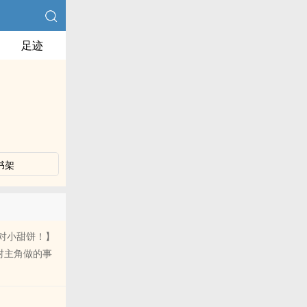
足迹
书架
对小甜饼！】
对主角做的事