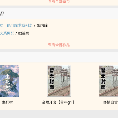
查看全部章节
作品
友，他们跪求我别走
/
姒绵绵
犬系男配
/
姒绵绵
查看全部作品
生死树
金属牙套【骨科g1】
多情自