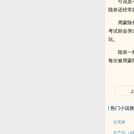
可说是
陆奈还经常
周蒙除
考试前会突
玩。
陆奈一
每次被周蒙陆
热门小说
生死树
在产品（A