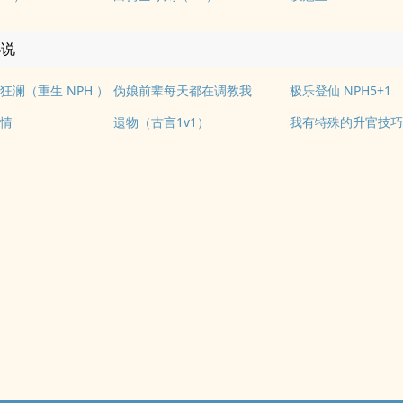
小说
狂澜（重生 NPH ）
伪娘前辈每天都在调教我
极乐登仙 NPH5+1
情
遗物（古言1v1）
我有特殊的升官技