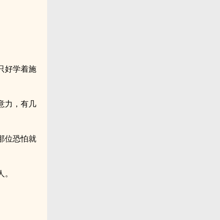
只好学着施
意力，有几
那位恐怕就
人。