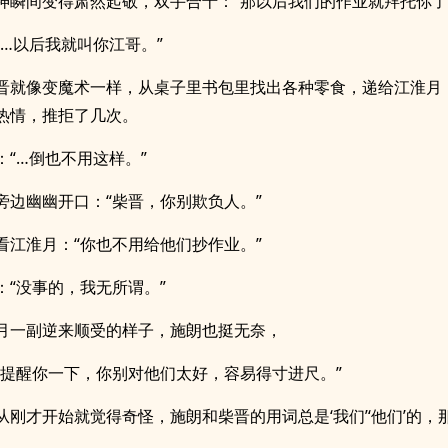
神瞬间变得肃然起敬，双手合十：“那以后我们的作业就拜托你了
“…以后我就叫你江哥。”
晋就像变魔术一样，从桌子里书包里找出各种零食，递给江淮月
热情，推拒了几次。
：“…倒也不用这样。”
旁边幽幽开口：“柴晋，你别欺负人。”
看江淮月：“你也不用给他们抄作业。”
：“没事的，我无所谓。”
月一副逆来顺受的样子，施朗也挺无奈，
“提醒你一下，你别对他们太好，容易得寸进尺。”
从刚才开始就觉得奇怪，施朗和柴晋的用词总是‘我们’‘他们’的，