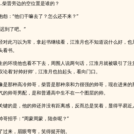
…柴晋旁边的空位置是谁的？
抱怨：“他们干嘛去了？怎么还不来？”
“迟到了吧。”
经对此习以为常，拿起书继续看，江淮月也不知道说什么好，也
头看书。
生的环境他也看不下去，周围人说两句话，江淮月就被吸引了注
议论着‘好帅好帅’，江淮月也抬起头，看向门口。
像是那种高冷帅哥，柴晋是那种亲和力很强的帅哥，现在进来的
气的帅哥男配，是和普通高中生不在一个图层的帅。
关键的是，他的帅还并没有距离感，反而总是笑着，显得平易近
帅哥招手：“周蒙周蒙，陆奈呢？”
了过来，眉眼弯弯，笑得挺开朗。