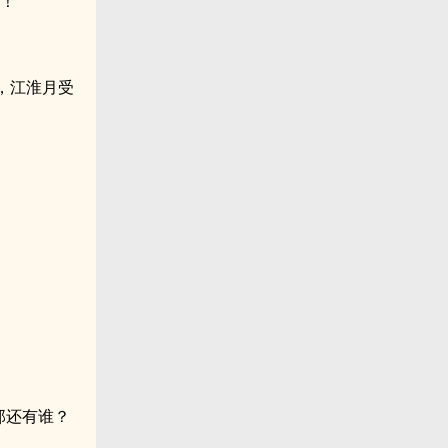
！”
，江淮月受
那还有谁？