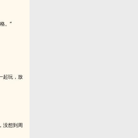
格。”
一起玩，放
，没想到周