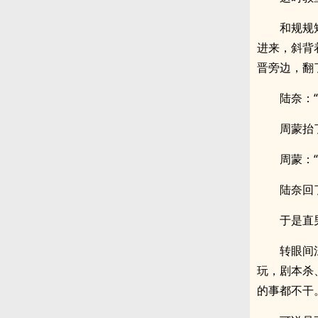
和规规
进来，斜背
晋旁边，翻
陆奈：
周蒙抬
周蒙：
陆奈回
于是直
转眼间
玩，剧本杀
的事都不干