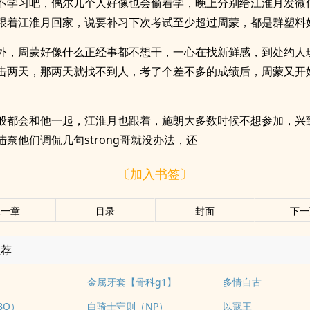
不学习吧，偶尔几个人好像也会偷着学，晚上分别给江淮月发微
跟着江淮月回家，说要补习下次考试至少超过周蒙，都是群塑料
外，周蒙好像什么正经事都不想干，一心在找新鲜感，到处约人
击两天，那两天就找不到人，考了个差不多的成绩后，周蒙又开
般都会和他一起，江淮月也跟着，施朗大多数时候不想参加，兴
奈他们调侃几句strong哥就没办法，还
〔加入书签〕
上一章
目录
封面
下一
推荐
金属牙套【骨科g1】
多情自古
BO）
白骑士守则（NP）
以寇王