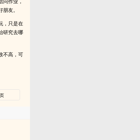
信问作业，
好朋友。
玩，只是在
始研究去哪
致不高，可
页