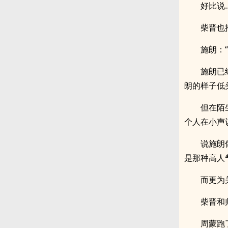
好比说
柴晋也
施朗：
施朗已
朗的样子低
但在陌
个人在小声
说施朗
是那种高人
而更为
柴晋和
周蒙跑