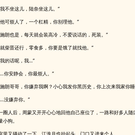
“我不坐这儿，陆奈坐这儿。”
“他可烦人了，一个杠精，你别理他。”
“施朗也是，每天就会装高冷，不爱说话的，死装。”
“就柴晋还行，零食多，你要是饿了就找他。”
“我的话呢，我…”
“…你安静会，你最烦人。”
“施朗哥哥，你嫌弃我啊？小心我发你黑历史，你上次来我家你睡
“…没嫌弃你。”
一圈人后，周蒙又开开心心地回他自己座位了，一路和好多人随
量小狗。
室里又骚动了一下，江淮月也抬起头，门口又进来个人。