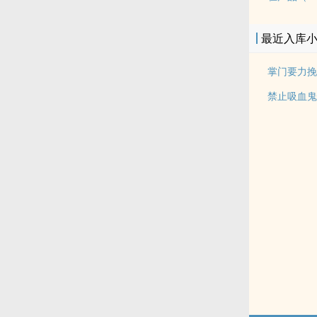
最近入库
掌门要力挽
禁止吸血鬼