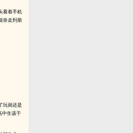
头看着手机
陆奈走到柴
了玩就还是
高中生该干