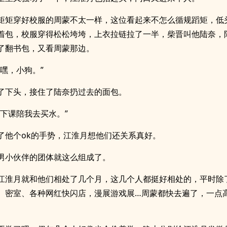
矩矩穿好校服的周蒙不太一样，这位看起来不怎么循规蹈矩，低
着包，校服穿得松松垮垮，上衣拉链拉了一半，柴晋叫他陆奈，
了翻书包，又看周蒙那边。
“嘿，小狗。”
了下头，接住了陆奈扔过去的面包。
“下课陪我去买水。”
了他个ok的手势，江淮月想他们还关系真好。
男小伙伴的团体就这么组成了。
江淮月就和他们相处了几个月，这几个人都挺好相处的，平时除
、密室、各种网红快闪店，漫展游戏展…周蒙都快去遍了，一点
。