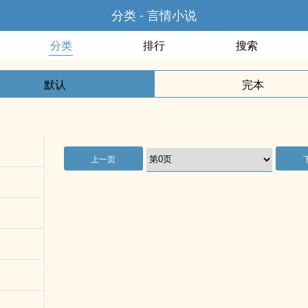
分类 - 言情小说
分类
排行
搜索
默认
完本
上一页