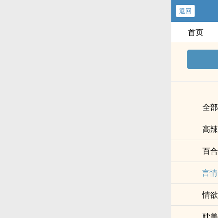
返回
首页
全部
高辣
百合
言情
情欲
耽美