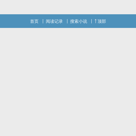
也什麼都沒有了。於是他說：「小春，我會成為妳的全部。」
本站提示：各位书友要是觉得《浮生若春》还不错的话请不要忘记向
首页
阅读记录
搜索小说
顶部
您QQ群和微博里的朋友推荐哦！