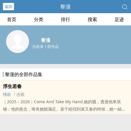
黎漫
返回
首页
分类
排行
搜索
足迹
黎漫
共收录 1 部作品
黎漫的全部作品集
浮生若春
情欲
连载
｜2025－2026｜Come And Take My Hand.她的癮，透過他來填
補；他的慾念，唯有她能滿足。裴千睦找到裴又春的時候，她一絲不
掛地倒在破爛的床單上。她的眼神迷離而渙散，絲毫沒了從前純真的
模樣。見她雙唇微啟，他以為她要喚自己「哥哥」。下一秒，卻有隻
白嫩的小手，搭上他褲腰的方頭皮帶——他明白，她什麼都不記得，