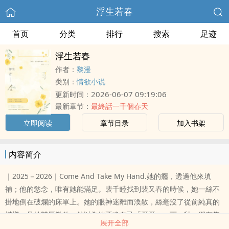
浮生若春
首页
分类
排行
搜索
足迹
浮生若春
作者：
黎漫
类别：
情欲小说
2026-06-07 09:19:06
更新时间：
最新章节：
最終話一千個春天
立即阅读
章节目录
加入书架
内容简介
｜2025－2026｜Come And Take My Hand.她的癮，透過他來填
補；他的慾念，唯有她能滿足。裴千睦找到裴又春的時候，她一絲不
掛地倒在破爛的床單上。她的眼神迷離而渙散，絲毫沒了從前純真的
模樣。見她雙唇微啟，他以為她要喚自己「哥哥」。下一秒，卻有隻
展开全部
白嫩的小手，搭上他褲腰的方頭皮帶——他明白，她什麼都不記得，