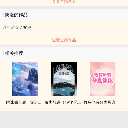
查看全部章节
黎漫的作品
浮生若春
/
黎漫
查看全部作品
相关推荐
跳诛仙台后，穿进兽世种田文当稀有神兽(np)
偏离航道（1v1h兄妹骨科bg）
竹马他有分离焦虑（1v1）